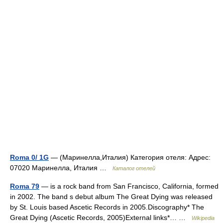
Roma 0/ 1G
— (Маринелла,Италия) Категория отеля: Адрес:
07020 Маринелла, Италия …
Каталог отелей
Roma 79
— is a rock band from San Francisco, California, formed
in 2002. The band s debut album The Great Dying was released
by St. Louis based Ascetic Records in 2005.Discography* The
Great Dying (Ascetic Records, 2005)External links*… …
Wikipedia