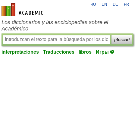
RU
EN
DE
FR
es-academic.com
Los diccionarios y las enciclopedias sobre el
Académico
¡Buscar!
interpretaciones
Traducciones
libros
Игры ⚽