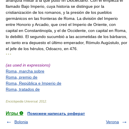
anarquía militar a la que puso fin Diocleciano. Con él empieza el
llamado Bajo Imperio, cuya historia se distingue por la
cristianización de los romanos, y la presión de los pueblos
germánicos en las fronteras de Roma. La división del Imperio
entre Honorio y Arcadio, que creó el Imperio de Oriente, con
capital en Constantinopla, y el de Occidente, con capital en Roma,
lo debilitó. El segundo sucumbió a las acometidas de los bárbaros,
en tanto era depuesto el último emperador, Rómulo Augústulo, por
el jefe de los hérulos, Odoacro, en 476.
* * *
(as used in expressions)
Roma, marcha sobre
Roma, premio de
Roma, República e Imperio de
Roma, tratados de
Enciclopedia Universal
.
2012
.
Игры ⚽
Поможем написать реферат
Bolonia
Verona