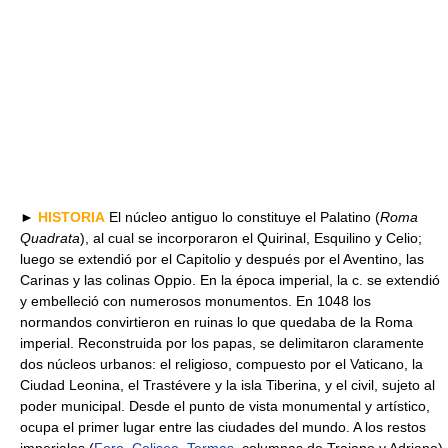
►
HISTORIA
El núcleo antiguo lo constituye el Palatino (
Roma
Quadrata
), al cual se incorporaron el Quirinal, Esquilino y Celio;
luego se extendió por el Capitolio y después por el Aventino, las
Carinas y las colinas Oppio. En la época imperial, la c. se extendió
y embelleció con numerosos monumentos. En 1048 los
normandos convirtieron en ruinas lo que quedaba de la Roma
imperial. Reconstruida por los papas, se delimitaron claramente
dos núcleos urbanos: el religioso, compuesto por el Vaticano, la
Ciudad Leonina, el Trastévere y la isla Tiberina, y el civil, sujeto al
poder municipal. Desde el punto de vista monumental y artístico,
ocupa el primer lugar entre las ciudades del mundo. A los restos
imperiales (
Foro
,
Coliseo
,
Termas
, columnas de Trajano y Adriano)