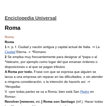
Enciclopedia Universal
Roma
Roma
Roma
1
n. p. f. Ciudad y nación antigua y capital actual de Italia. ⇒ La
Ciudad
Eterna. ➢ *Romano.
2
Se emplea muy frecuentemente para designar al *papa o al
*Vaticano, por ejemplo como lugar del que emanan órdenes o
disposiciones o al que se pagan tributos.
A Roma por todo.
Frase con que se expresa que alguien se
lanza a una empresa sin reparar en las dificultades, o sin atender
a ninguna consideración, o la intención de hacerlo así. ⇒
*Atropellar.
V. «por todas
partes
se va a Roma, bien está San
Pedro
en
Roma».
Revolver [remover,
etc.
] Roma con Santiago
(inf.). Hacer todas