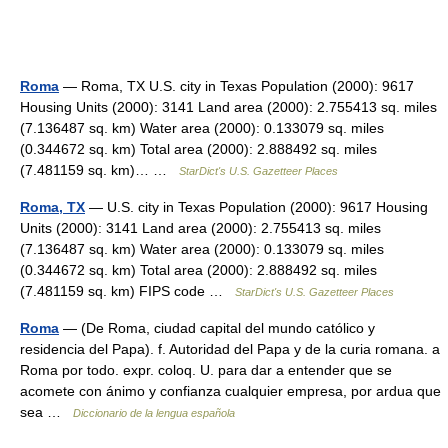
Roma
— Roma, TX U.S. city in Texas Population (2000): 9617
Housing Units (2000): 3141 Land area (2000): 2.755413 sq. miles
(7.136487 sq. km) Water area (2000): 0.133079 sq. miles
(0.344672 sq. km) Total area (2000): 2.888492 sq. miles
(7.481159 sq. km)… …
StarDict's U.S. Gazetteer Places
Roma, TX
— U.S. city in Texas Population (2000): 9617 Housing
Units (2000): 3141 Land area (2000): 2.755413 sq. miles
(7.136487 sq. km) Water area (2000): 0.133079 sq. miles
(0.344672 sq. km) Total area (2000): 2.888492 sq. miles
(7.481159 sq. km) FIPS code …
StarDict's U.S. Gazetteer Places
Roma
— (De Roma, ciudad capital del mundo católico y
residencia del Papa). f. Autoridad del Papa y de la curia romana. a
Roma por todo. expr. coloq. U. para dar a entender que se
acomete con ánimo y confianza cualquier empresa, por ardua que
sea …
Diccionario de la lengua española