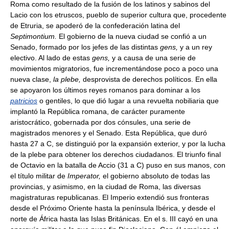
Roma como resultado de la fusión de los latinos y sabinos del
Lacio con los etruscos, pueblo de superior cultura que, procedente
de Etruria, se apoderó de la confederación latina del
Septimontium.
El gobierno de la nueva ciudad se confió a un
Senado, formado por los jefes de las distintas
gens,
y a un rey
electivo. Al lado de estas
gens,
y a causa de una serie de
movimientos migratorios, fue incrementándose poco a poco una
nueva clase,
la plebe,
desprovista de derechos políticos. En ella
se apoyaron los últimos reyes romanos para dominar a los
patricios
o gentiles, lo que dió lugar a una revuelta nobiliaria que
implantó la República romana, de carácter puramente
aristocrático, gobernada por dos cónsules, una serie de
magistrados menores y el Senado. Esta República, que duró
hasta 27 a C, se distinguió por la expansión exterior, y por la lucha
de la plebe para obtener los derechos ciudadanos. El triunfo final
de Octavio en la batalla de Accio (31 a C) puso en sus manos, con
el título militar de
Imperator,
el gobierno absoluto de todas las
provincias, y asimismo, en la ciudad de Roma, las diversas
magistraturas republicanas. El Imperio extendió sus fronteras
desde el Próximo Oriente hasta la península Ibérica, y desde el
norte de África hasta las Islas Británicas. En el s. III cayó en una