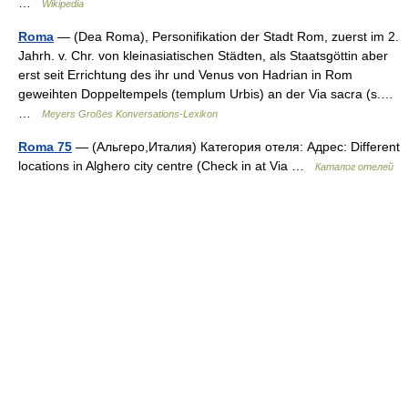
…
Wikipedia
Roma
— (Dea Roma), Personifikation der Stadt Rom, zuerst im 2.
Jahrh. v. Chr. von kleinasiatischen Städten, als Staatsgöttin aber
erst seit Errichtung des ihr und Venus von Hadrian in Rom
geweihten Doppeltempels (templum Urbis) an der Via sacra (s.…
…
Meyers Großes Konversations-Lexikon
Roma 75
— (Альгеро,Италия) Категория отеля: Адрес: Different
locations in Alghero city centre (Check in at Via …
Каталог отелей